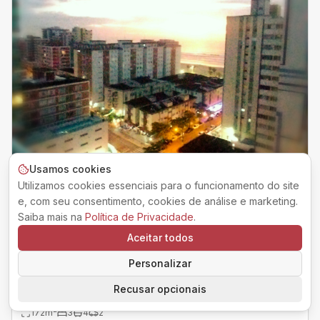
Usamos cookies
Utilizamos cookies essenciais para o funcionamento do site
e, com seu consentimento, cookies de análise e marketing.
Saiba mais na
Política de Privacidade
.
Aceitar todos
Personalizar
Apartamento 03 suítes vista mar
Recusar opcionais
Vila Tupi ,
Praia Grande
-
SP
172
m²
3
4
2